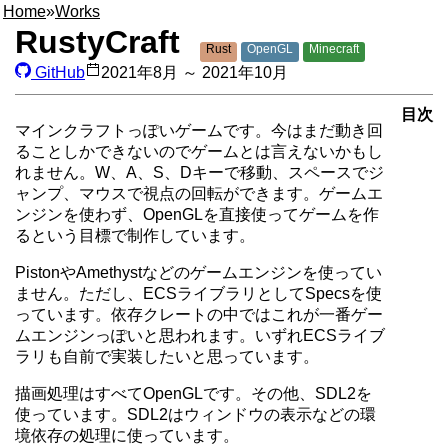
Home
»
Works
RustyCraft
Rust
OpenGL
Minecraft
GitHub
2021年8月 ～ 2021年10月
目次
マインクラフトっぽいゲームです。今はまだ動き回
ることしかできないのでゲームとは言えないかもし
れません。W、A、S、Dキーで移動、スペースでジ
ャンプ、マウスで視点の回転ができます。ゲームエ
ンジンを使わず、OpenGLを直接使ってゲームを作
るという目標で制作しています。
PistonやAmethystなどのゲームエンジンを使ってい
ません。ただし、ECSライブラリとしてSpecsを使
っています。依存クレートの中ではこれが一番ゲー
ムエンジンっぽいと思われます。いずれECSライブ
ラリも自前で実装したいと思っています。
描画処理はすべてOpenGLです。その他、SDL2を
使っています。SDL2はウィンドウの表示などの環
境依存の処理に使っています。